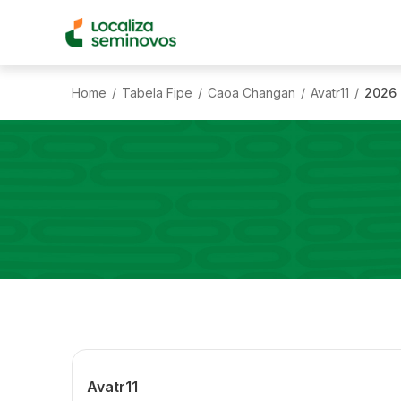
Home
Tabela Fipe
Caoa Changan
Avatr11
2026
/
/
/
/
Avatr11