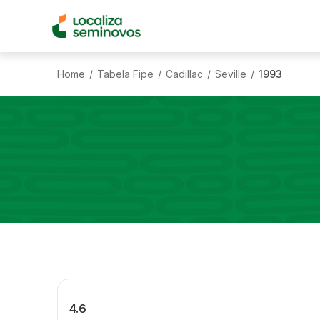
Home
Tabela Fipe
Cadillac
Seville
1993
/
/
/
/
4.6