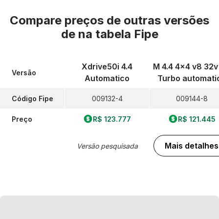
Compare preços de outras versões
de
na tabela Fipe
Xdrive50i 4.4
M 4.4 4x4 v8 32v 
Versão
Automatico
Turbo automati
Código Fipe
009132-4
009144-8
Preço
R$ 123.777
R$ 121.445
Mais detalhes
Versão pesquisada