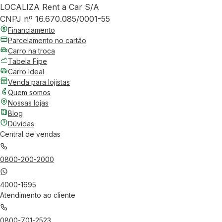
LOCALIZA Rent a Car S/A
CNPJ nº 16.670.085/0001-55
Financiamento
Parcelamento no cartão
Carro na troca
Tabela Fipe
Carro Ideal
Venda para lojistas
Quem somos
Nossas lojas
Blog
Dúvidas
Central de vendas
0800-200-2000
4000-1695
Atendimento ao cliente
0800-701-2523