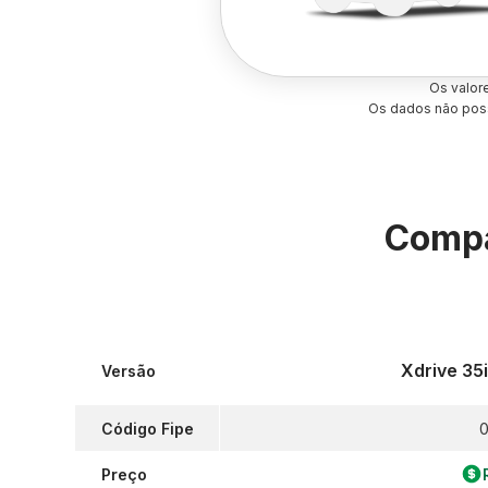
Os valor
Os dados não poss
Compa
Xdrive 35
Versão
Código Fipe
0
Preço