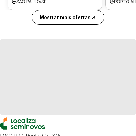
SÃO PAULO/SP
PORTO AL
Mostrar mais ofertas
LOCALIZA Rent a Car S/A