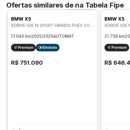
Ofertas similares de
na Tabela Fipe
Foto 360º
BMW X5
BMW X5
XDRIVE 50E M SPORT HIBRIDO PHEV 3.0 AUTOMATICO
17.040 km
2025/2025
AUTOMAT.
21.738 km
2
Premium
Blindado
Premium
R$ 751.090
R$ 646.