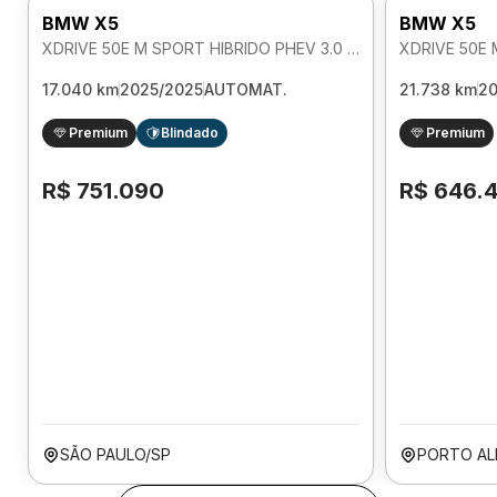
BMW X5
BMW X5
XDRIVE 50E M SPORT HIBRIDO PHEV 3.0 AUTOMATICO
17.040 km
2025/2025
AUTOMAT.
21.738 km
2
Premium
Blindado
Premium
R$ 751.090
R$ 646.
SÃO PAULO/SP
PORTO AL