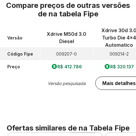
Compare preços de outras versões
de
na tabela Fipe
Xdrive 30d 3.
Xdrive M50d 3.0
Turbo Die 4x4
Versão
Diesel
Automatico
Código Fipe
009207-0
009214-2
Preço
R$ 412.786
R$ 320.137
Mais detalhes
Versão pesquisada
Ofertas similares de
na Tabela Fipe
Foto 360º