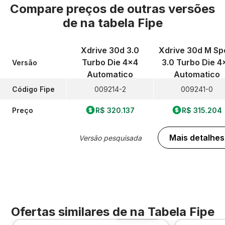
Compare preços de outras versões
de
na tabela Fipe
Xdrive 30d 3.0
Xdrive 30d M Sp
Turbo Die 4x4
3.0 Turbo Die 4
Versão
Automatico
Automatico
Código Fipe
009214-2
009241-0
Preço
R$ 320.137
R$ 315.204
Mais detalhes
Versão pesquisada
Ofertas similares de
na Tabela Fipe
Foto 360º