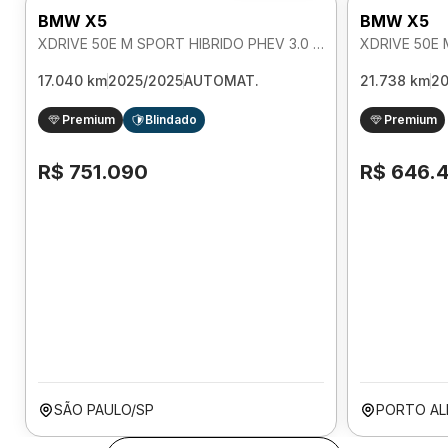
BMW X5
BMW X5
XDRIVE 50E M SPORT HIBRIDO PHEV 3.0 AUTOMATICO
17.040 km
2025/2025
AUTOMAT.
21.738 km
2
Premium
Blindado
Premium
R$ 751.090
R$ 646.
SÃO PAULO/SP
PORTO AL