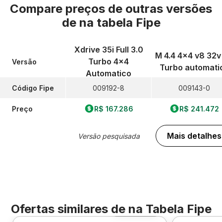
Compare preços de outras versões
de
na tabela Fipe
Xdrive 35i Full 3.0
M 4.4 4x4 v8 32v 
Turbo 4x4
Versão
Turbo automati
Automatico
Código Fipe
009192-8
009143-0
Preço
R$ 167.286
R$ 241.472
Mais detalhes
Versão pesquisada
Ofertas similares de
na Tabela Fipe
Foto 360º