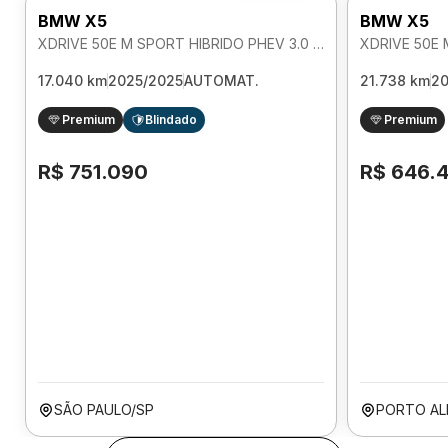
BMW X5
BMW X5
XDRIVE 50E M SPORT HIBRIDO PHEV 3.0 AUTOMATICO
17.040 km
2025/2025
AUTOMAT.
21.738 km
2
Premium
Blindado
Premium
R$ 751.090
R$ 646.
SÃO PAULO/SP
PORTO AL