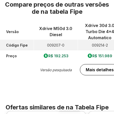
Compare preços de outras versões
de
na tabela Fipe
Xdrive 30d 3.
Xdrive M50d 3.0
Turbo Die 4x4
Versão
Diesel
Automatico
Código Fipe
009207-0
009214-2
Preço
R$ 192.253
R$ 151.989
Mais detalhes
Versão pesquisada
Ofertas similares de
na Tabela Fipe
Foto 360º