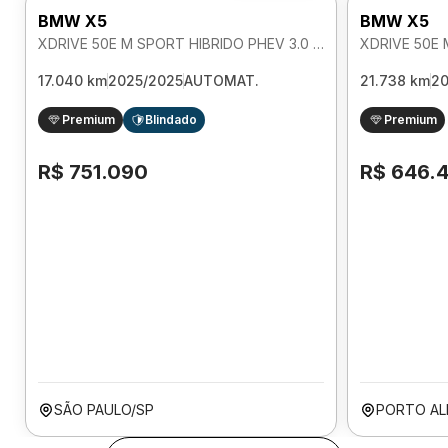
BMW X5
BMW X5
XDRIVE 50E M SPORT HIBRIDO PHEV 3.0 AUTOMATICO
17.040 km
2025/2025
AUTOMAT.
21.738 km
2
Premium
Blindado
Premium
R$ 751.090
R$ 646.
SÃO PAULO/SP
PORTO AL