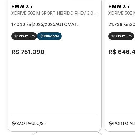
BMW X5
BMW X5
XDRIVE 50E M SPORT HIBRIDO PHEV 3.0 AUTOMATICO
17.040 km
2025/2025
AUTOMAT.
21.738 km
2
Premium
Blindado
Premium
R$ 751.090
R$ 646.
SÃO PAULO/SP
PORTO AL