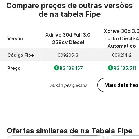
Compare preços de outras versões
de
na tabela Fipe
Xdrive 30d 3.
Xdrive 30d Full 3.0
Turbo Die 4x4
Versão
258cv Diesel
Automatico
Código Fipe
009205-3
009214-2
Preço
R$ 139.157
R$ 135.511
Mais detalhes
Versão pesquisada
Ofertas similares de
na Tabela Fipe
Foto 360º