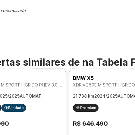
o pesquisada
rtas similares de
na Tabela 
Foto 360º
BMW X5
XDRIVE 50E M SPORT HIBRIDO PHEV 3.0 AUTOMATICO
025/2025
AUTOMAT.
21.738 km
2024/2025
AUTOMA
Blindado
Premium
090
R$ 646.490