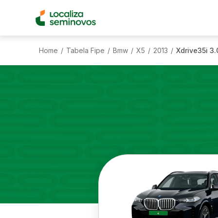
Home
Tabela Fipe
Bmw
X5
2013
Xdrive35i 3
/
/
/
/
/