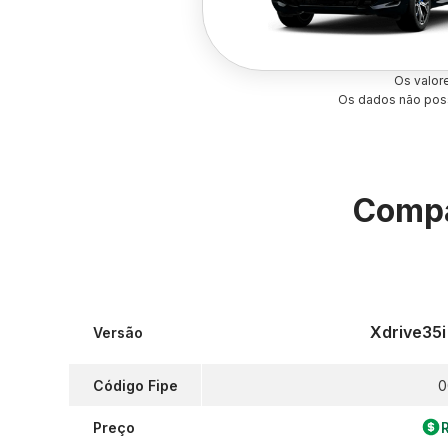
Os valor
Os dados não poss
Compa
Xdrive35i
Versão
Código Fipe
0
Preço