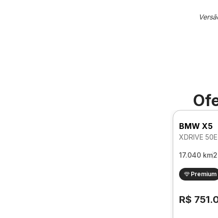
Versã
Ofe
BMW X5
17.040 km
2
Premium
R$ 751.