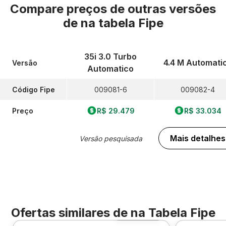
Compare preços de outras versões
de
na tabela Fipe
35i 3.0 Turbo
4.4 M Automati
Versão
Automatico
Código Fipe
009081-6
009082-4
Preço
R$ 29.479
R$ 33.034
Mais detalhes
Versão pesquisada
Ofertas similares de
na Tabela Fipe
Foto 360º