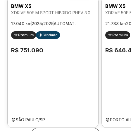
BMW X5
BMW X5
XDRIVE 50E M SPORT HIBRIDO PHEV 3.0 AUTOMATICO
17.040 km
2025/2025
AUTOMAT.
21.738 km
2
Premium
Blindado
Premium
R$ 751.090
R$ 646.
SÃO PAULO/SP
PORTO AL