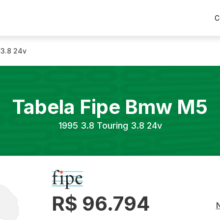
C
 3.8 24v
Tabela Fipe
Bmw
M5
1995
3.8 Touring 3.8 24v
R$ 96.794