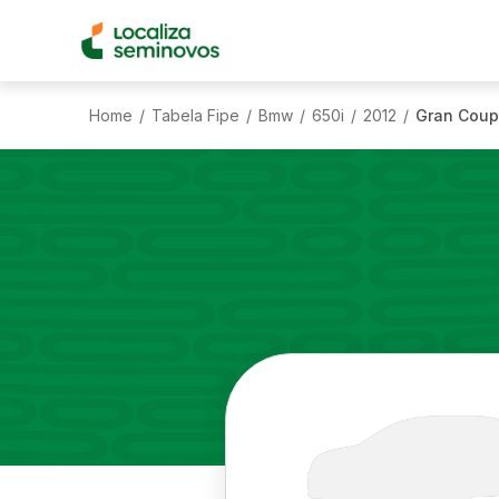
Home
Tabela Fipe
Bmw
650i
2012
Gran Coup
/
/
/
/
/