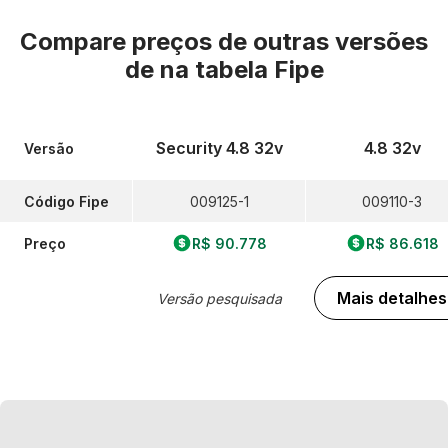
Compare preços de outras versões
de
na tabela Fipe
Security 4.8 32v
4.8 32v
Versão
Código Fipe
009125-1
009110-3
Preço
R$ 90.778
R$ 86.618
Mais detalhes
Versão pesquisada