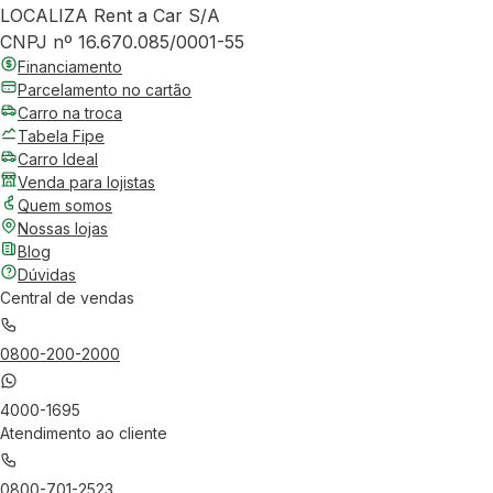
LOCALIZA Rent a Car S/A
CNPJ nº 16.670.085/0001-55
Financiamento
Parcelamento no cartão
Carro na troca
Tabela Fipe
Carro Ideal
Venda para lojistas
Quem somos
Nossas lojas
Blog
Dúvidas
Central de vendas
0800-200-2000
4000-1695
Atendimento ao cliente
0800-701-2523