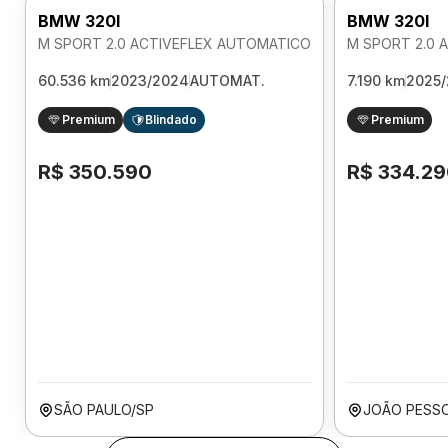
BMW 320I
BMW 320I
M SPORT 2.0 ACTIVEFLEX AUTOMATICO
M SPORT 2.0 
60.536 km
2023/2024
AUTOMAT.
7.190 km
2025/
Premium
Blindado
Premium
R$ 350.590
R$ 334.2
SÃO PAULO/SP
JOÃO PESS