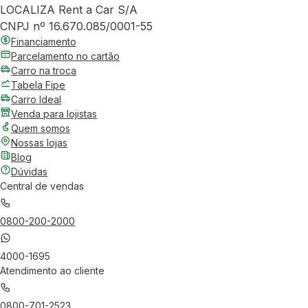
LOCALIZA Rent a Car S/A
CNPJ nº 16.670.085/0001-55
Financiamento
Parcelamento no cartão
Carro na troca
Tabela Fipe
Carro Ideal
Venda para lojistas
Quem somos
Nossas lojas
Blog
Dúvidas
Central de vendas
0800-200-2000
4000-1695
Atendimento ao cliente
0800-701-2523