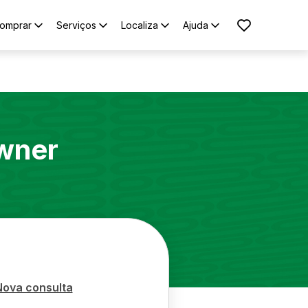
omprar
Serviços
Localiza
Ajuda
wner
Nova consulta