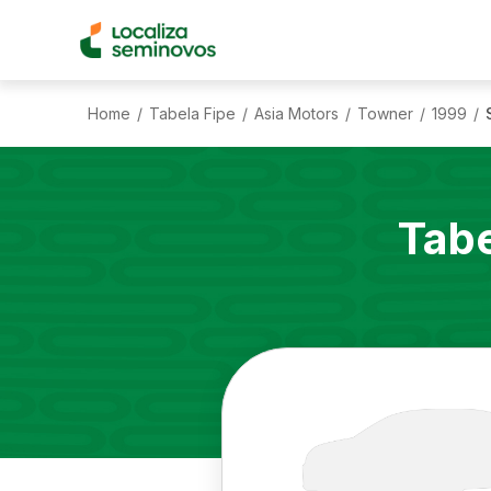
Home
Tabela Fipe
Asia Motors
Towner
1999
/
/
/
/
/
Tabe