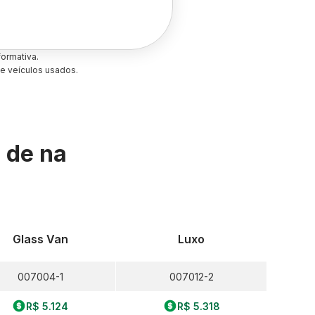
ormativa.
e veículos usados.
s de
na
Glass Van
Luxo
007004-1
007012-2
R$ 5.124
R$ 5.318