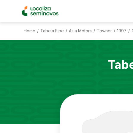
Home
Tabela Fipe
Asia Motors
Towner
1997
/
/
/
/
/
Tabe