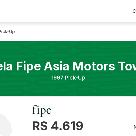
C
Pick-Up
la Fipe
Asia Motors
To
1997
Pick-Up
R$ 4.619