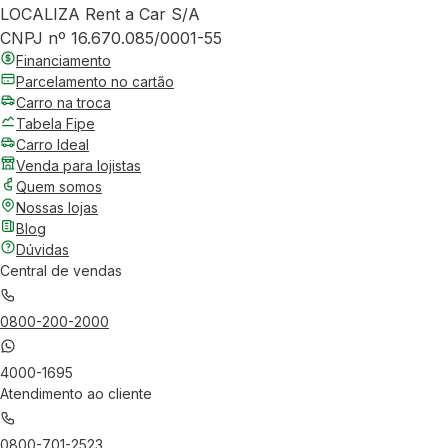
LOCALIZA Rent a Car S/A
CNPJ nº 16.670.085/0001-55
Financiamento
Parcelamento no cartão
Carro na troca
Tabela Fipe
Carro Ideal
Venda para lojistas
Quem somos
Nossas lojas
Blog
Dúvidas
Central de vendas
0800-200-2000
4000-1695
Atendimento ao cliente
0800-701-2523