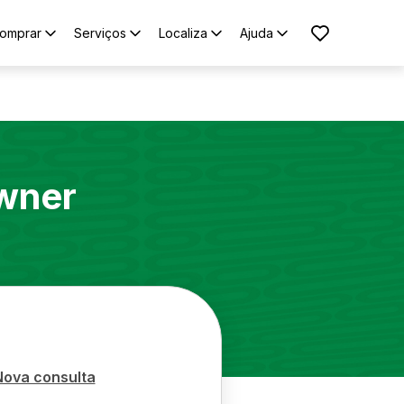
omprar
Serviços
Localiza
Ajuda
wner
Nova consulta