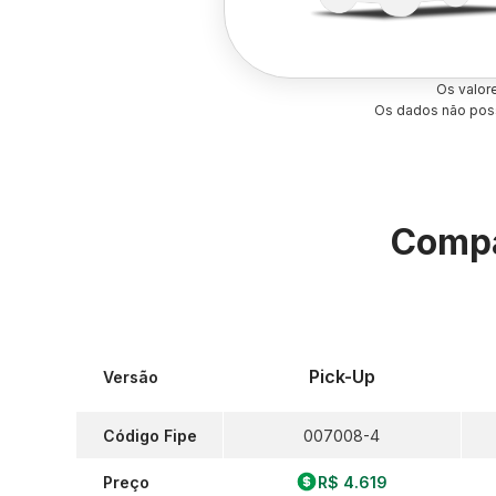
Os valor
Os dados não poss
Compa
Pick-Up
Versão
Código Fipe
007008-4
Preço
R$ 4.619