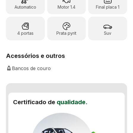
Automatico
Motor 1.4
Final placa 1
4 portas
Prata pyrit
Suv
Acessórios e outros
Bancos de couro
Controle automático de velocidade
Controle de estabilidade
Certificado de
qualidade.
Controle de tração
Direção elétrica
Retrovisor fotocrômico