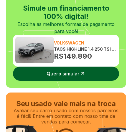
Simule um financiamento
100% digital!
Escolha as melhores formas de pagamento
para você!
VOLKSWAGEN
TAOS HIGHLINE 1.4 250 TSI 16V TOTAL FLEX AUTOMATICO
R$
149.890
Quero simular
Seu usado vale mais na troca
Avaliar seu carro usado com nossos parceiros
é fácil! Entre em contato com nosso time de
vendas para começar.