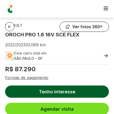
RENAULT
Ver fotos 360º
OROCH PRO 1.6 16V SCE FLEX
2022
/
2023
33.069
km
Esse carro está em
SÃO PAULO
-
SP
R$
87.290
Formas de pagamento
Tenho interesse
Agendar visita