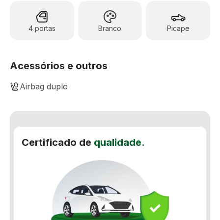
4 portas
Branco
Picape
Acessórios e outros
Airbag duplo
Ar-Condicionado
Controle de tração
Certificado de
qualidade.
Encosto de cabeça traseiro
Freio ABS
Rádio
Travas elétricas