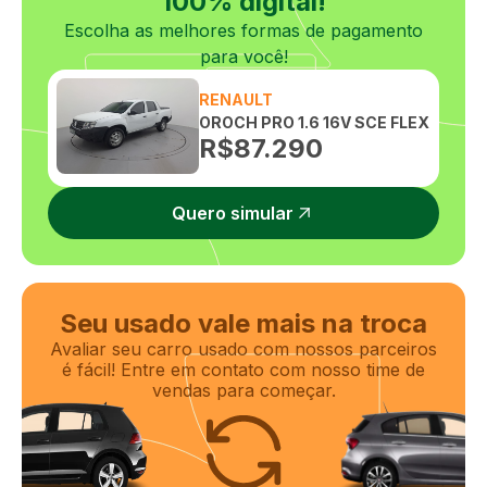
100% digital!
Escolha as melhores formas de pagamento
para você!
RENAULT
OROCH PRO 1.6 16V SCE FLEX
R$
87.290
Quero simular
Seu usado vale mais na troca
Avaliar seu carro usado com nossos parceiros
é fácil! Entre em contato com nosso time de
vendas para começar.