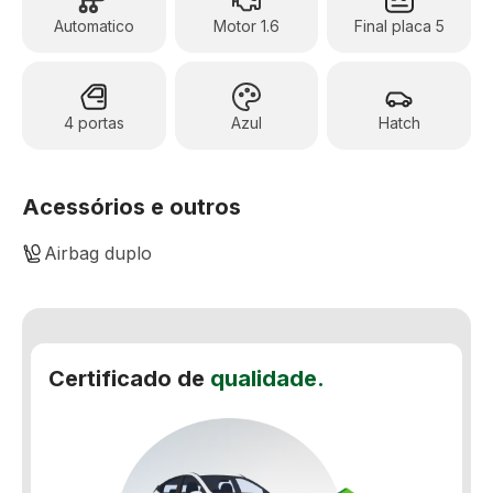
Automatico
Motor 1.6
Final placa 5
4 portas
Azul
Hatch
Acessórios e outros
Airbag duplo
Alarme
Ar-Condicionado Digital
Certificado de
qualidade.
Direção elétrica
Encosto de cabeça traseiro
Freio ABS