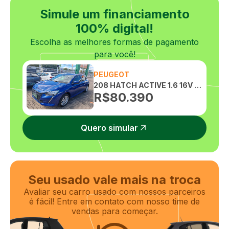
Simule um financiamento
100% digital!
Escolha as melhores formas de pagamento
para você!
PEUGEOT
208 HATCH ACTIVE 1.6 16V FLEX AUTOMATICO
R$
80.390
Quero simular
Seu usado vale mais na troca
Avaliar seu carro usado com nossos parceiros
é fácil! Entre em contato com nosso time de
vendas para começar.