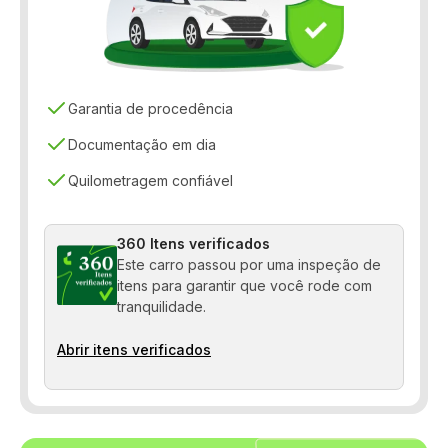
Controle de tração
Direção elétrica
Distribuição eletrônica de frenagem
Garantia de procedência
Freio ABS
Documentação em dia
Quilometragem confiável
Sensor de estacionamento
Travas elétricas
360 Itens verificados
Vidros elétricos
Este carro passou por uma inspeção de
itens para garantir que você rode com
Volante com Regulagem de Altura
tranquilidade.
Abrir itens verificados