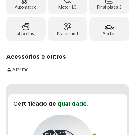
Automatico
Motor 1.0
Final placa 2
4 portas
Prata sand
Sedan
Acessórios e outros
Alarme
Ar-Condicionado Digital
Assistente de Partida em Rampa
Certificado de
qualidade.
Computador de bordo
Controle automático de velocidade
Controle de estabilidade