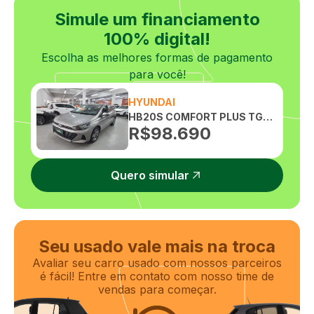
Simule um financiamento
100% digital!
Escolha as melhores formas de pagamento
para você!
HYUNDAI
HB20S COMFORT PLUS TGDI FLEX 1.0 AUTOMATICO
R$
98.690
Quero simular
Seu usado vale mais na troca
Avaliar seu carro usado com nossos parceiros
é fácil! Entre em contato com nosso time de
vendas para começar.