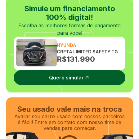
Volante com Regulagem de Altura
Simule um financiamento
100% digital!
Escolha as melhores formas de pagamento
para você!
HYUNDAI
CRETA LIMITED SAFETY TGDI FLEX 1.0 AUTOMATICO
R$
131.990
Quero simular
Seu usado vale mais na troca
Avaliar seu carro usado com nossos parceiros
é fácil! Entre em contato com nosso time de
vendas para começar.