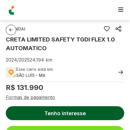
HYUNDAI
CRETA LIMITED SAFETY TGDI FLEX 1.0
AUTOMATICO
2024
/
2025
24.194
km
Esse carro está em
SÃO LUÍS
-
MA
R$
131.990
Formas de pagamento
Tenho interesse