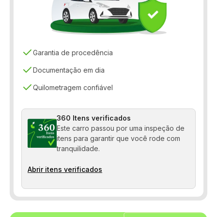
Controle de tração
Desembaçador traseiro
Direção elétrica
Garantia de procedência
Distribuição eletrônica de frenagem
Documentação em dia
Quilometragem confiável
Farol de neblina
Freio ABS
360 Itens verificados
Limpador traseiro
Este carro passou por uma inspeção de
itens para garantir que você rode com
Porta-copos
tranquilidade.
Sensor de estacionamento
Abrir itens verificados
Travas elétricas
Vidros elétricos