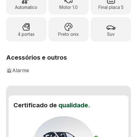
Automatico
Motor 1.0
Final placa 5
4 portas
Preto onix
Suv
Acessórios e outros
Alarme
Ar-Condicionado Digital
Assistente de Partida em Rampa
Certificado de
qualidade.
Banco Bi-Partido
Banco do motorista com ajuste de altura
Computador de bordo