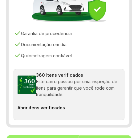
Controle de tração
Desembaçador traseiro
Direção elétrica
Garantia de procedência
Distribuição eletrônica de frenagem
Documentação em dia
Quilometragem confiável
Freio ABS
Limpador traseiro
360 Itens verificados
Porta-copos
Este carro passou por uma inspeção de
itens para garantir que você rode com
Sensor de estacionamento
tranquilidade.
Travas elétricas
Abrir itens verificados
Vidros elétricos
Volante com Regulagem de Altura