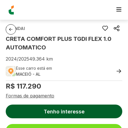
HYUNDAI
CRETA COMFORT PLUS TGDI FLEX 1.0
AUTOMATICO
2024
/
2025
49.364
km
Esse carro está em
MACEIÓ
-
AL
R$
117.290
Formas de pagamento
Tenho interesse