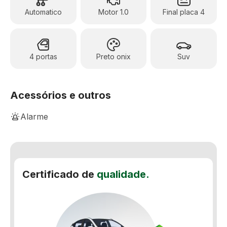
Automatico
Motor 1.0
Final placa 4
4 portas
Preto onix
Suv
Acessórios e outros
Alarme
Ar-Condicionado
Assistente de Partida em Rampa
Certificado de
qualidade.
Banco Bi-Partido
Banco do motorista com ajuste de altura
Computador de bordo