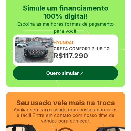
Simule um financiamento
100% digital!
Escolha as melhores formas de pagamento
para você!
HYUNDAI
CRETA COMFORT PLUS TGDI FLEX 1.0 AUTOMATICO
R$
117.290
Quero simular
Seu usado vale mais na troca
Avaliar seu carro usado com nossos parceiros
é fácil! Entre em contato com nosso time de
vendas para começar.