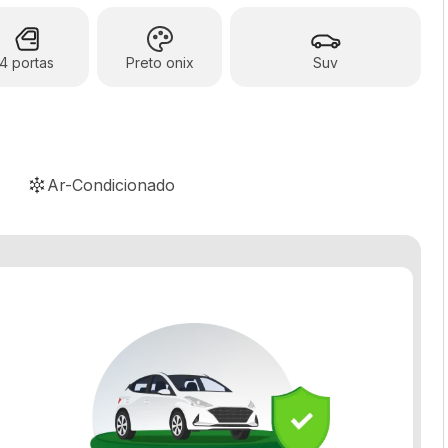
4 portas
Preto onix
Suv
Ar-Condicionado
Banco Bi-Partido
Computador de bordo
Desembaçador traseiro
Distribuição eletrônica de frenagem
Limpador traseiro
Sensor de estacionamento