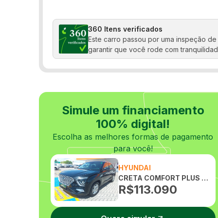
Travas elétricas
Volante com Regulagem de Altura
360 Itens verificados
Este carro passou por uma inspeção de 
garantir que você rode com tranquilidad
Simule um financiamento
100% digital!
Escolha as melhores formas de pagamento
para você!
HYUNDAI
CRETA COMFORT PLUS TGDI FLEX 1.0 AUTOMATICO
R$
113.090