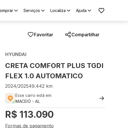
omprar
Serviços
Localiza
Ajuda
Favoritar
Compartilhar
HYUNDAI
CRETA COMFORT PLUS TGDI
FLEX 1.0 AUTOMATICO
2024
/
2025
49.442
km
Esse carro está em
MACEIÓ
-
AL
R$
113.090
Formas de pagamento