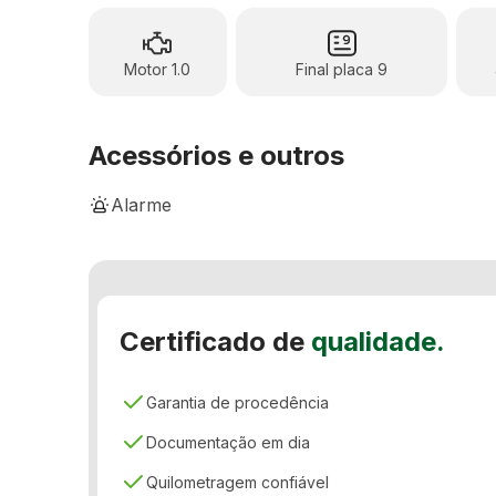
Motor 1.0
Final placa 9
Acessórios e outros
Alarme
Assistente de Partida em Rampa
Banco do motorista com ajuste de altura
Certificado de
qualidade.
Controle de tração
Direção elétrica
Garantia de procedência
Freio ABS
Documentação em dia
Porta-copos
Quilometragem confiável