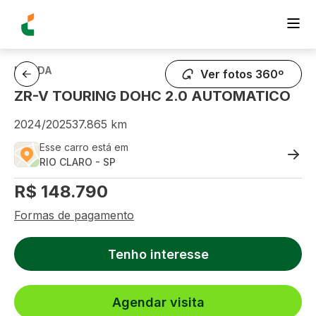
HONDA
Ver fotos 360º
ZR-V TOURING DOHC 2.0 AUTOMATICO
2024
/
2025
37.865
km
Esse carro está em
RIO CLARO
-
SP
R$
148.790
Formas de pagamento
Tenho interesse
Agendar visita