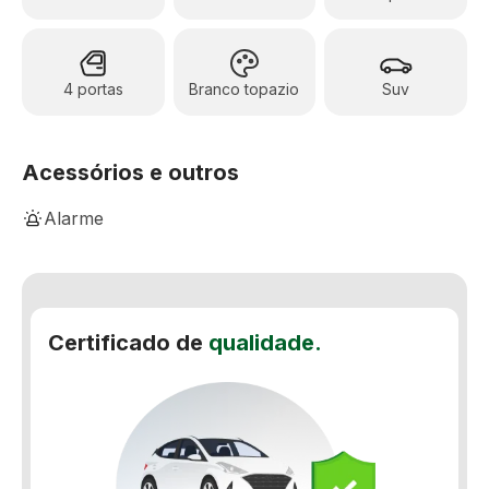
4 portas
Branco topazio
Suv
Acessórios e outros
Alarme
Ar-Condicionado Digital
Banco Bi-Partido
Certificado de
qualidade.
Bancos de couro
Teto solar