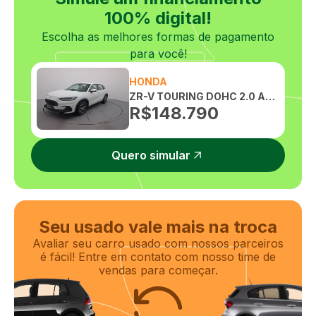
100% digital!
Escolha as melhores formas de pagamento
para você!
HONDA
ZR-V TOURING DOHC 2.0 AUTOMATICO
R$
148.790
Quero simular
Seu usado vale mais na troca
Avaliar seu carro usado com nossos parceiros
é fácil! Entre em contato com nosso time de
vendas para começar.