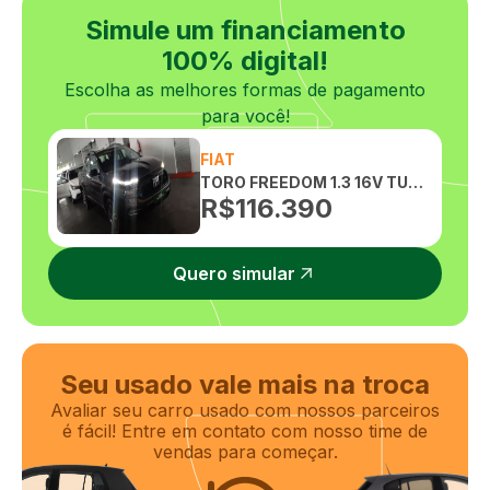
Vidros elétricos
Simule um financiamento
100% digital!
Escolha as melhores formas de pagamento
para você!
FIAT
TORO FREEDOM 1.3 16V TURBO 270 FLEX AUTOMATICO
R$
116.390
Quero simular
Seu usado vale mais na troca
Avaliar seu carro usado com nossos parceiros
é fácil! Entre em contato com nosso time de
vendas para começar.