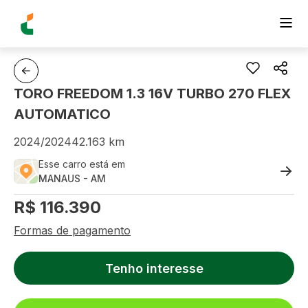
FIAT
TORO FREEDOM 1.3 16V TURBO 270 FLEX
AUTOMATICO
2024
/
2024
42.163
km
Esse carro está em
MANAUS
-
AM
R$
116.390
Formas de pagamento
Tenho interesse