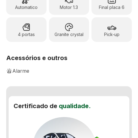
Automatico
Motor 1.3
Final placa 6
4 portas
Granite crystal
Pick-up
Acessórios e outros
Alarme
Ar-Condicionado Digital
Banco do motorista com ajuste de altura
Certificado de
qualidade.
Capota marítima
Comando de áudio e telefone no volante
Computador de bordo