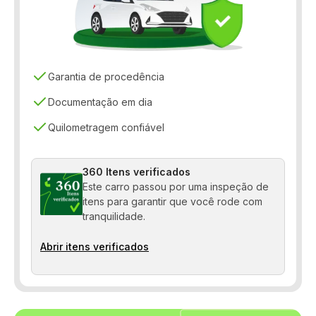
Controle automático de velocidade
Controle de estabilidade
Controle de tração
Garantia de procedência
Desembaçador traseiro
Documentação em dia
Quilometragem confiável
Direção elétrica
Distribuição eletrônica de frenagem
360 Itens verificados
Farol de neblina
Este carro passou por uma inspeção de
itens para garantir que você rode com
Freio ABS
tranquilidade.
Porta-copos
Abrir itens verificados
Sensor de estacionamento
Travas elétricas