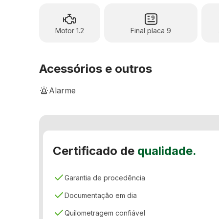
Motor 1.2
Final placa 9
Acessórios e outros
Alarme
Banco Bi-Partido
Bancos de couro
Certificado de
qualidade.
Computador de bordo
Controle de estabilidade
Garantia de procedência
Direção elétrica
Documentação em dia
Freio ABS
Quilometragem confiável