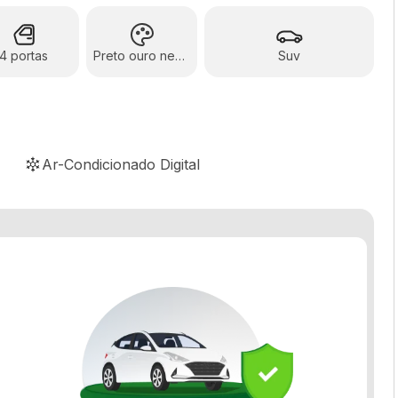
4 portas
Preto ouro negro
Suv
Ar-Condicionado Digital
Banco do motorista com ajuste de altura
Comando de áudio e telefone no volante
Controle automático de velocidade
Desembaçador traseiro
Distribuição eletrônica de frenagem
Porta-copos