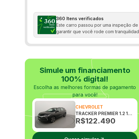
Retrovisor fotocrômico
Rodas de liga leve
360 Itens verificados
Este carro passou por uma inspeção de 
Sensor de estacionamento
garantir que você rode com tranquilidad
Travas elétricas
Simule um financiamento
100% digital!
Escolha as melhores formas de pagamento
para você!
CHEVROLET
TRACKER PREMIER 1.2 12V TURBO FLEX AUTOMATICO
R$
122.490