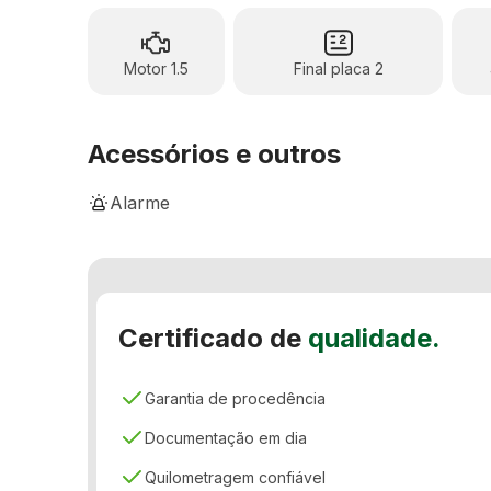
Motor 1.5
Final placa 2
Acessórios e outros
Alarme
Banco Bi-Partido
Computador de bordo
Certificado de
qualidade.
Controle de estabilidade
Desembaçador traseiro
Garantia de procedência
Distribuição eletrônica de frenagem
Documentação em dia
Pára-choques na cor do veículo
Quilometragem confiável