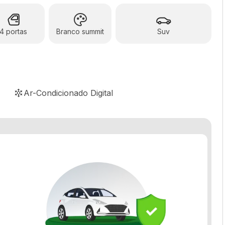
4 portas
Branco summit
Suv
Ar-Condicionado Digital
Comando de áudio e telefone no volante
Controle automático de velocidade
Controle de tração
Direção elétrica
Freio ABS
Porta-copos