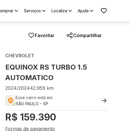
omprar
Serviços
Localiza
Ajuda
Favoritar
Compartilhar
CHEVROLET
EQUINOX RS TURBO 1.5
AUTOMATICO
2024
/
2024
42.959
km
Esse carro está em
SÃO PAULO
-
SP
R$
159.390
Formas de pagamento