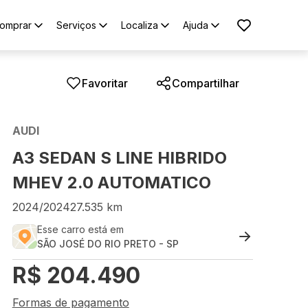
omprar
Serviços
Localiza
Ajuda
Favoritar
Compartilhar
AUDI
A3 SEDAN S LINE HIBRIDO
MHEV 2.0 AUTOMATICO
2024
/
2024
27.535
km
Esse carro está em
SÃO JOSÉ DO RIO PRETO
-
SP
R$
204.490
Formas de pagamento