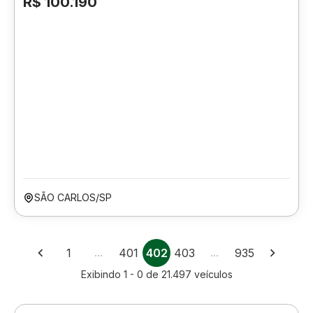
R$ 100.190
SÃO CARLOS/SP
1
…
401
402
403
…
935
Exibindo
1 - 0
de
21.497
veículos