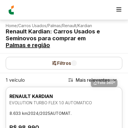
Home
/
Carros Usados
/
Palmas
/
Renault
/
Kardian
Renault Kardian: Carros Usados e
Seminovos para comprar
em
Palmas
e região
Filtros
1 veículo
Mais relevantes
Foto 360º
RENAULT KARDIAN
EVOLUTION TURBO FLEX 1.0 AUTOMATICO
8.633 km
2024/2025
AUTOMAT.
R$ 98.990