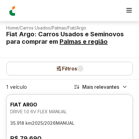
Home
/
Carros Usados
/
Palmas
/
Fiat
/
Argo
Fiat Argo: Carros Usados e Seminovos
para comprar
em
Palmas
e região
Filtros
1 veículo
Mais relevantes
FIAT ARGO
DRIVE 1.0 6V FLEX MANUAL
35.918 km
2025/2026
MANUAL
R$ 79.690