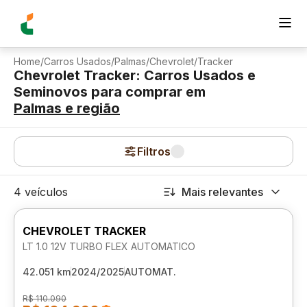
Home
/
Carros Usados
/
Palmas
/
Chevrolet
/
Tracker
Chevrolet Tracker: Carros Usados e
Seminovos para comprar
em
Palmas
e região
Filtros
4 veículos
Mais relevantes
CHEVROLET TRACKER
LT 1.0 12V TURBO FLEX AUTOMATICO
42.051 km
2024/2025
AUTOMAT.
R$ 110.090