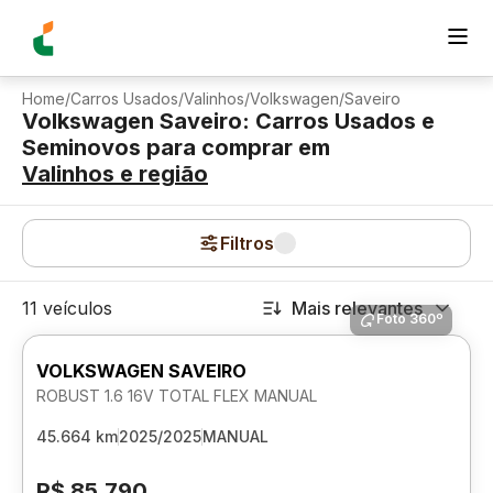
Home
/
Carros Usados
/
Valinhos
/
Volkswagen
/
Saveiro
Volkswagen Saveiro: Carros Usados e
Seminovos para comprar
em
Valinhos
e região
Filtros
11 veículos
Mais relevantes
Foto 360º
VOLKSWAGEN SAVEIRO
ROBUST 1.6 16V TOTAL FLEX MANUAL
45.664 km
2025/2025
MANUAL
R$ 85.790