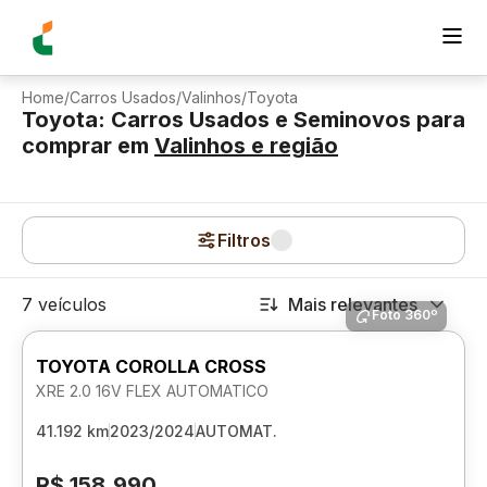
Home
/
Carros Usados
/
Valinhos
/
Toyota
Toyota: Carros Usados e Seminovos para
comprar
em
Valinhos
e região
Filtros
7 veículos
Mais relevantes
Foto 360º
TOYOTA COROLLA CROSS
XRE 2.0 16V FLEX AUTOMATICO
41.192 km
2023/2024
AUTOMAT.
R$ 158.990