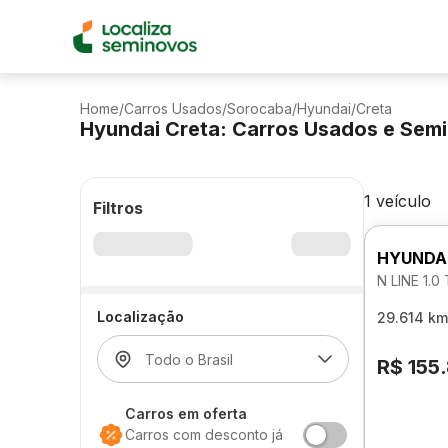
Home
/
Carros Usados
/
Sorocaba
/
Hyundai
/
Creta
Hyundai Creta: Carros Usados e Sem
1 veículo
Filtros
HYUNDA
N LINE 1.
Localização
29.614 km
R$ 155
Carros em oferta
Carros com desconto já