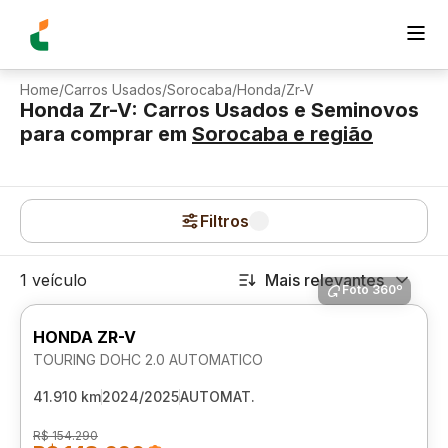
Home
/
Carros Usados
/
Sorocaba
/
Honda
/
Zr-V
Honda Zr-V: Carros Usados e Seminovos
para comprar
em
Sorocaba
e região
Filtros
1 veículo
Mais relevantes
Foto 360º
HONDA ZR-V
TOURING DOHC 2.0 AUTOMATICO
41.910 km
2024/2025
AUTOMAT.
R$ 154.290