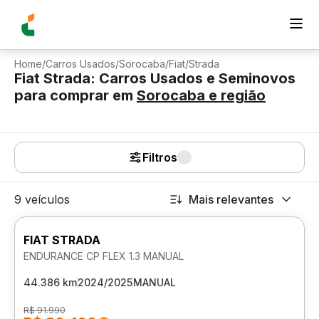
Home
/
Carros Usados
/
Sorocaba
/
Fiat
/
Strada
Fiat Strada: Carros Usados e Seminovos
para comprar
em
Sorocaba
e região
Filtros
9 veículos
Mais relevantes
FIAT STRADA
ENDURANCE CP FLEX 1.3 MANUAL
44.386 km
2024/2025
MANUAL
R$ 91.990