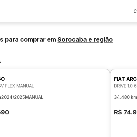
C
os para comprar
em
Sorocaba
e região
s
GO
FIAT AR
 6V FLEX MANUAL
DRIVE 1.0
m
2024/2025
MANUAL
34.480 km
590
R$ 74.