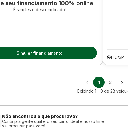
le seu financiamento 100% online
É simples e descomplicado!
Simular financiamento
ITU/SP
1
2
Exibindo
1 - 0
de
28
veícul
Não encontrou o que procurava?
Conta pra gente qual é o seu carro ideal e nosso time
vai procurar para você.