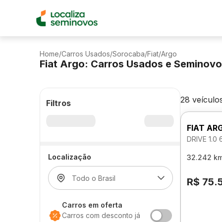
Home
/
Carros Usados
/
Sorocaba
/
Fiat
/
Argo
Fiat Argo: Carros Usados e Seminov
28 veículo
Filtros
FIAT AR
DRIVE 1.0
Localização
32.242 k
R$ 75.
Carros em oferta
Carros com desconto já