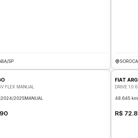
BA/SP
SOROCA
GO
FIAT AR
 6V FLEX MANUAL
DRIVE 1.0
m
2024/2025
MANUAL
48.645 km
590
R$ 72.