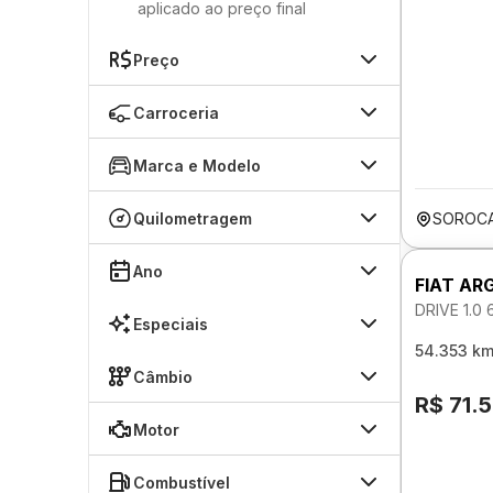
aplicado ao preço final
Preço
Carroceria
Marca e Modelo
Quilometragem
SOROCA
Ano
FIAT AR
DRIVE 1.0
Especiais
54.353 k
Câmbio
R$ 71.
Motor
Combustível