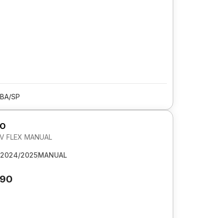
BA/SP
GO
 6V FLEX MANUAL
2024/2025
MANUAL
890