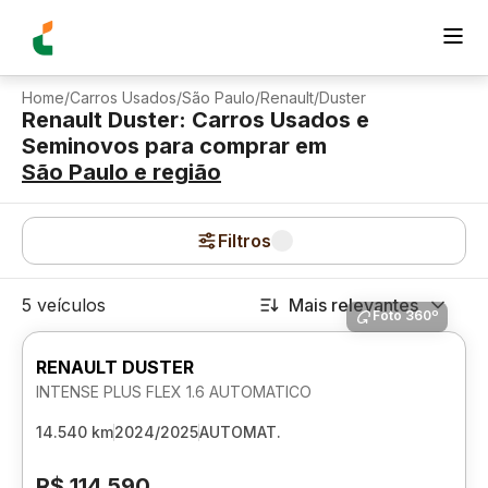
Home
/
Carros Usados
/
São Paulo
/
Renault
/
Duster
Renault Duster: Carros Usados e
Seminovos para comprar
em
São Paulo
e região
Filtros
5 veículos
Mais relevantes
Foto 360º
RENAULT DUSTER
INTENSE PLUS FLEX 1.6 AUTOMATICO
14.540 km
2024/2025
AUTOMAT.
R$ 114.590