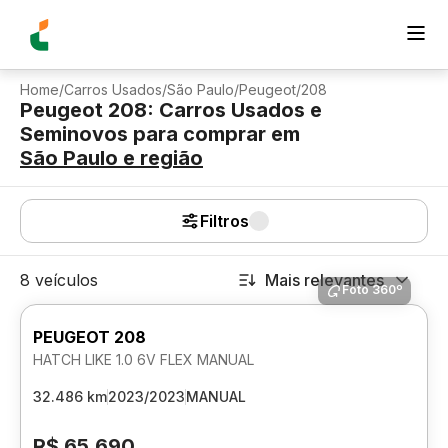
Home
/
Carros Usados
/
São Paulo
/
Peugeot
/
208
Peugeot 208: Carros Usados e
Seminovos para comprar
em
São Paulo
e região
Filtros
8 veículos
Mais relevantes
Foto 360º
PEUGEOT 208
HATCH LIKE 1.0 6V FLEX MANUAL
32.486 km
2023/2023
MANUAL
R$ 65.690