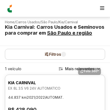
Home
/
Carros Usados
/
São Paulo
/
Kia
/
Carnival
Kia Carnival: Carros Usados e Seminovos
para comprar
em
São Paulo
e região
Filtros
1 veículo
Mais relevantes
Foto 360º
KIA CARNIVAL
EX 8L 3.5 V6 24V AUTOMATICO
44.837 km
2021/2022
AUTOMAT.
R$ 428.090