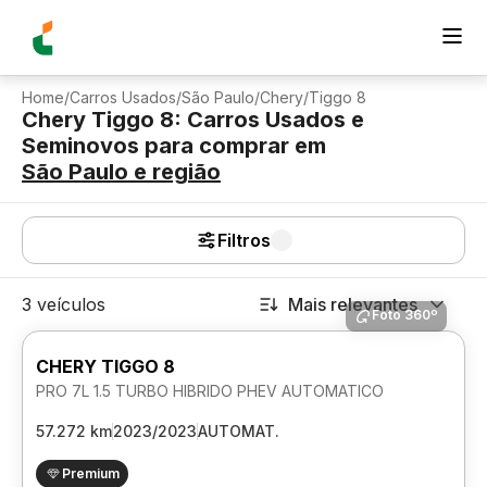
Home
/
Carros Usados
/
São Paulo
/
Chery
/
Tiggo 8
Chery Tiggo 8: Carros Usados e
Seminovos para comprar
em
São Paulo
e região
Filtros
3 veículos
Mais relevantes
Foto 360º
CHERY TIGGO 8
PRO 7L 1.5 TURBO HIBRIDO PHEV AUTOMATICO
57.272 km
2023/2023
AUTOMAT.
Premium