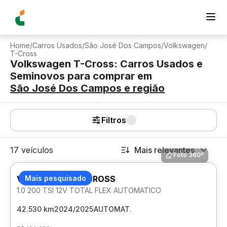
Home
/
Carros Usados
/
São José Dos Campos
/
Volkswagen
/
T-Cross
Volkswagen T-Cross: Carros Usados e
Seminovos para comprar
em
São José Dos Campos
e região
Filtros
17 veículos
Mais relevantes
Foto 360º
VOLKSWAGEN T-CROSS
Mais pesquisado
1.0 200 TSI 12V TOTAL FLEX AUTOMATICO
42.530 km
2024/2025
AUTOMAT.