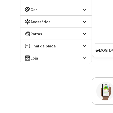
Cor
Acessórios
Portas
Final da placa
MOGI D
Loja