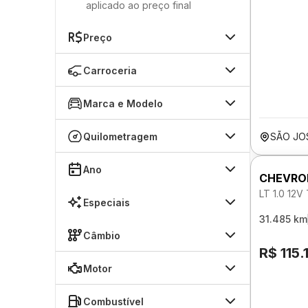
aplicado ao preço final
Preço
Carroceria
Marca e Modelo
Quilometragem
SÃO JO
Ano
CHEVRO
LT 1.0 12
Especiais
31.485 km
Câmbio
R$ 115.
Motor
Combustível