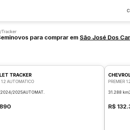
C
/
Tracker
 Seminovos para comprar
em
São José Dos C
LET TRACKER
CHEVROL
 1.2 AUTOMATICO
PREMIER 1
2024/2025
AUTOMAT.
31.288 km
.890
R$ 132