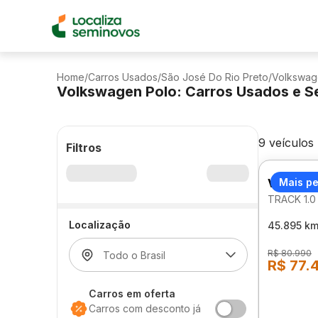
Home
/
Carros Usados
/
São José Do Rio Preto
/
Volkswag
Volkswagen Polo: Carros Usados e S
9 veículos
Filtros
VOLKSW
Mais p
TRACK 1.0
Localização
45.895 k
R$ 80.990
R$ 77.
Carros em oferta
Carros com desconto já