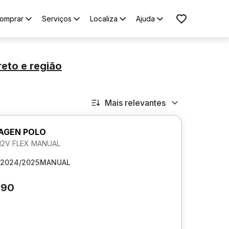
omprar
Serviços
Localiza
Ajuda
reto
e região
Mais relevantes
AGEN POLO
 12V FLEX MANUAL
2024/2025
MANUAL
090