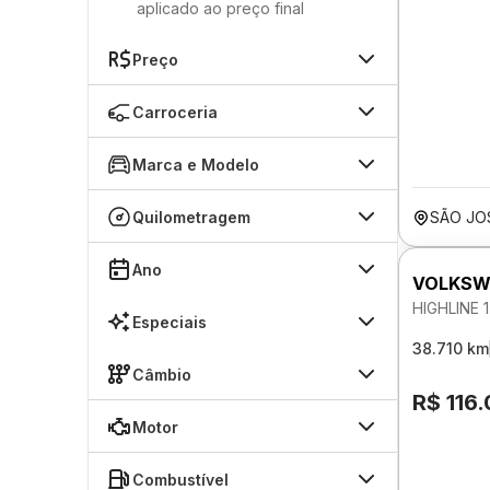
aplicado ao preço final
Preço
Carroceria
Marca e Modelo
Quilometragem
SÃO JO
Ano
VOLKSW
HIGHLINE 
Especiais
38.710 km
Câmbio
R$ 116
Motor
Combustível