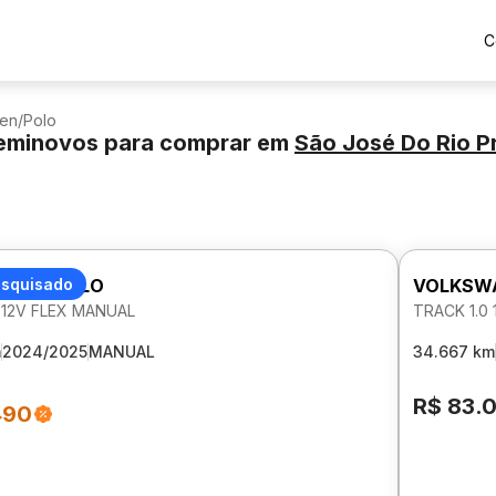
C
en
/
Polo
eminovos para comprar
em
São José Do Rio P
AGEN POLO
esquisado
VOLKSW
 12V FLEX MANUAL
TRACK 1.0
m
2024/2025
MANUAL
34.667 km
R$ 83.
490