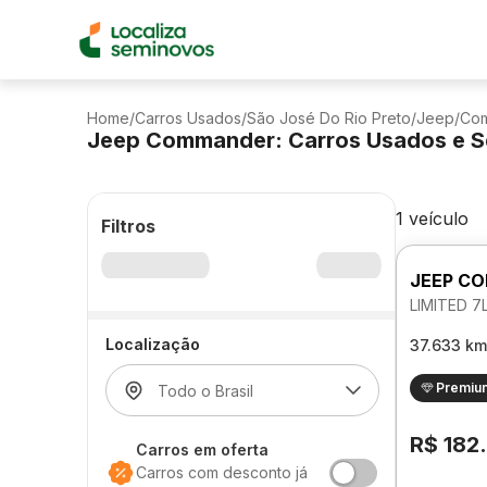
Home
/
Carros Usados
/
São José Do Rio Preto
/
Jeep
/
Co
Jeep Commander: Carros Usados e S
1 veículo
Filtros
JEEP C
LIMITED 7
Localização
37.633 km
Premiu
R$ 182
Carros em oferta
Carros com desconto já