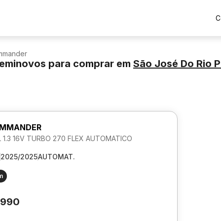
C
mmander
eminovos para comprar
em
São José Do Rio P
OMMANDER
L 1.3 16V TURBO 270 FLEX AUTOMATICO
2025/2025
AUTOMAT.
m
.990