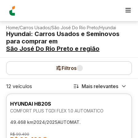
Home
/
Carros Usados
/
São José Do Rio Preto
/
Hyundai
Hyundai: Carros Usados e Seminovos
para comprar
em
São José Do Rio Preto
e região
Filtros
12 veículos
Mais relevantes
HYUNDAI HB20S
COMFORT PLUS TGDI FLEX 1.0 AUTOMATICO
49.468 km
2024/2025
AUTOMAT.
R$ 99.490